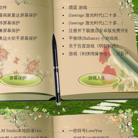
软件
掼蛋 游戏
漫画家夏达屏幕保护
(laserage 激光时代)二十多...
婷屏幕保护
(laserage 激光时代)二十多...
琳屏幕保护
注册并下载微店安卓版免费开微店
奥运火炬手屏幕保护
平衡球(Ballance) 小游戏画...
关于百度游戏《明朝时代》
游戏《剑侠情缘外传》：月影传说攻
屏幕保护
游戏人生
M Studio本地部署Dee...
一些符号LoveYou