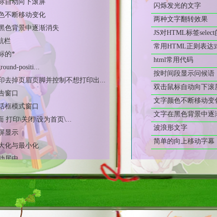
闪烁发光的文字
黑色背景中逐渐消失
两种文字翻转效果
导航栏
JS对HTML标签sele
标的*
常用HTML正则表达
ound-positi...
html常用代码
印去掉页眉页脚并控制不想打印出...
按时间段显示问候语
告窗口
双击鼠标自动向下滚
话框模式窗口
文字颜色不断移动变
面 打印\关闭\设为首页\...
文字在黑色背景中逐
屏显示
波浪形文字
大化与最小化
简单的向上移动字幕
动居中
应渐显图片
片漂动效果例子
图片
滤镜实现的图片透明度及渐变效...
kground-pos...