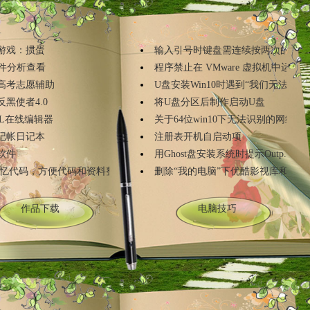
游戏：掼蛋
输入引号时键盘需连续按两次的问题
文件分析查看
程序禁止在 VMware 虚拟机中运...
ye高考志愿辅助
U盘安装Win10时遇到“我们无法创...
ye反黑使者4.0
将U盘分区后制作启动U盘
ML在线编辑器
关于64位win10下无法识别的网络
记帐日记本
注册表开机自启动项
软件
用Ghost盘安装系统时提示Outp...
:忆代码，方便代码和资料整理
删除“我的电脑”下优酷影视库和暴风影.
作品下载
电脑技巧