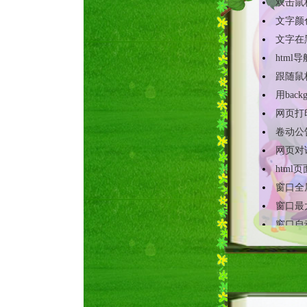
文字在
html
跟随鼠
用backgr
网页打
卷动公
网页对
html页
窗口全
窗口最
窗口自
鼠标感
js图
飘动的
用css
CSS bac