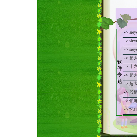
html
鼠标拖
JS控
动感超
->
si
body
->
si
跟随鼠
->
si
闪烁发
->
超
两种文
软
->
十
件
JS对H
专
->
超
常用H
题
->
超
html
->
股
按时间
->
锁
双击鼠
->
忆
文字颜
文字在
html
跟随鼠