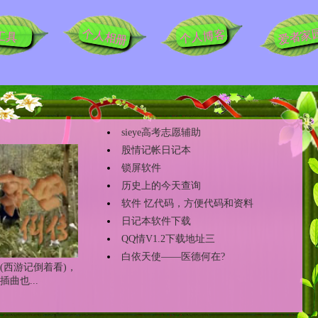
爱者家
个人相册
个人博客
工具
sieye高考志愿辅助
股情记帐日记本
锁屏软件
历史上的今天查询
软件 忆代码，方便代码和资料
日记本软件下载
QQ情V1.2下载地址三
白依天使——医德何在?
(西游记倒着看)，
曲也...