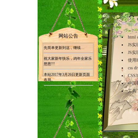
网站公告
html
JS
先简单更新到这，继续…
JS
祝大家新年快乐，鸡年全家乐
使用H
悠悠!!!
css
本站2017年3月26日更新页面
CS
布局。
中国
工具