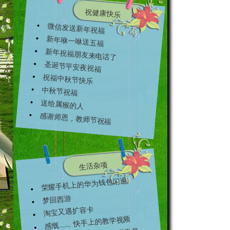
祝健康快乐
微信发送新年祝福
新年咻一咻送五福
新年祝福朋友来电话了
圣诞节平安夜祝福
祝福中秋节快乐
中秋节祝福
送给属猴的人
感谢师恩，教师节祝福
..
生活杂项
荣耀手机上的华为钱包闪退
梦回西游
淘宝又遇扩容卡
感慨...... 快手上的教学视频