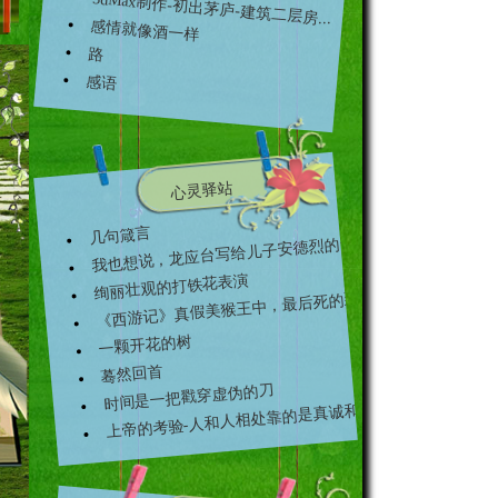
3dMax制作-初出茅庐-建筑二层房...
感情就像酒一样
路
感语
.
心灵驿站
几句箴言
我也想说，龙应台写给儿子安德烈的一段...
..
绚丽壮观的打铁花表演
《西游记》真假美猴王中，最后死的到底...
一颗开花的树
蓦然回首
时间是一把戳穿虚伪的刀
上帝的考验-人和人相处靠的是真诚和信...