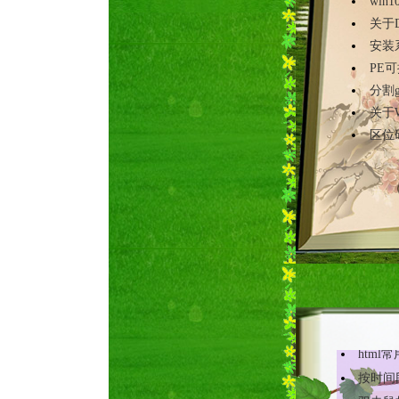
win
关于Di
安装系
PE
分割g
关于W
区位码
跟随鼠
闪烁发
两种文
JS对H
常用H
html
按时间
双击鼠
文字颜