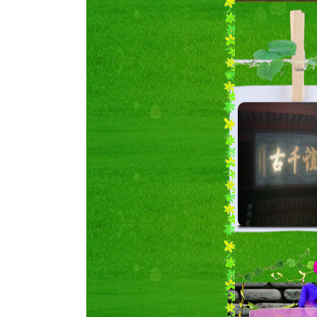
用backgr
网页打
卷动公
网页对
襄垣县2011年元宵节灯
html页
牌匾友谊千古
2011年元宵节灯
窗口全
牌匾友谊千古
窗口最
窗口自
鼠标感
js图
飘动的
用css
CSS bac
html
鼠标拖
JS控