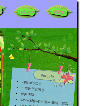
园
愿望树
访客留言
自由天地
2的100万次方
一笔连所有黑点
梦回西游
3dMax制作-初出茅庐-建筑二层房...