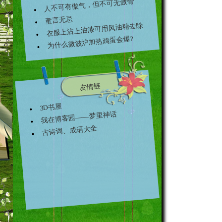
人不可有傲气，但不可无傲骨
童言无忌
衣服上沾上油漆可用风油精去除
为什么微波炉加热鸡蛋会爆?
友情链
略
3D书屋
我在博客园——梦里神话
古诗词、成语大全