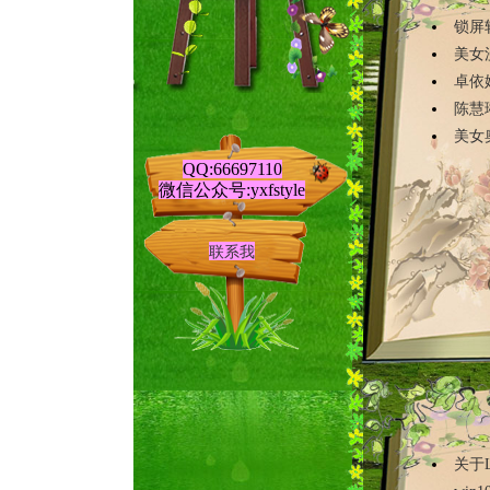
锁屏
美女
卓依
陈慧
美女
QQ:66697110
微信公众号:yxfstyle
联系我
关于L