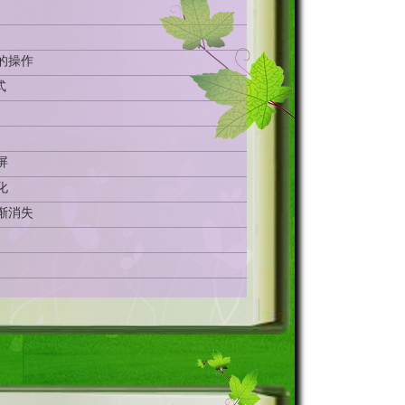
ct的操作
式
屏
化
渐消失