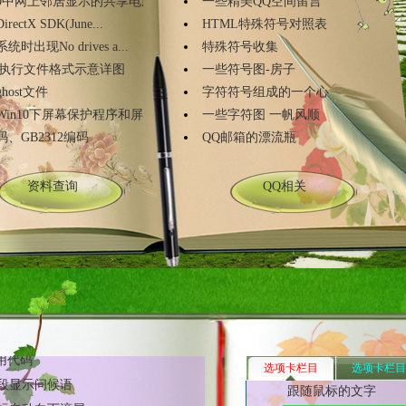
10中网上邻居显示的共享电脑不...
一些精美QQ空间留言
rectX SDK(June...
HTML特殊符号对照表
统时出现No drives a...
特殊符号收集
可执行文件格式示意详图
一些符号图-房子
host文件
字符符号组成的一个心
in10下屏幕保护程序和屏幕超...
一些字符图 一帆风顺
、GB2312编码
QQ邮箱的漂流瓶
资料查询
QQ相关
标的文字
光的文字
字翻转效果
TML标签select的操作
TML正则表达式
常用代码
段显示问候语
选项卡栏目
选项卡栏目
标自动向下滚屏
跟随鼠标的文字
色不断移动变化