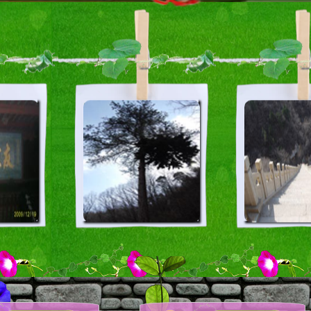
ound-positi...
印去掉页眉页脚并控制不想打印出...
告窗口
话框模式窗口
襄垣仙堂山迎客松
面 打印\关闭\设为首页\...
襄垣仙堂山
屏显示
襄垣仙堂山迎客松
襄垣仙堂山
大化与最小化
动居中
应渐显图片
片漂动效果例子
图片
滤镜实现的图片透明度及渐变效...
kground-pos...
中不同背景使用同一张png图...
拉自由缩放图片
制图片水韵的渐现效果