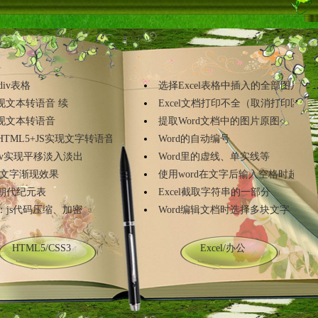
 div表格
选择Excel表格中插入的全部图片
实现文本转语音 续
Excel文档打印不全（取消打印区域..
实现文本转语音
提取Word文档中的图片原图
TML5+JS实现文字转语音(...
Word的自动编号
 div实现平移淡入淡出
Word里的虚线、单实线等
S3文字渐现效果
使用word在文字后输入空格时超出页.
朝代纪元表
Excel截取字符串的一部分
：js代码压缩、加密
Word编辑文档时选择多块文字
HTML5/CSS3
Excel/办公