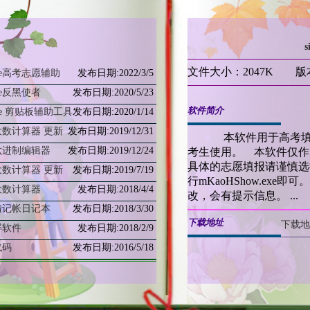
中不同背景使用同一张png图...
拉自由缩放图片
制图片水韵的渐现效果
强的JS图片特效
文件大小：2047K 版本
eye高考志愿辅助
发布日期:2022/3/5
背景图片拉伸
eye反黑使者
发布日期:2020/5/23
标的文字
软件简介
eye 剪贴板辅助工具
发布日期:2020/1/14
光的文字
大数计算器 更新
发布日期:2019/12/31
本软件用于高考填报
字翻转效果
六进制编辑器
发布日期:2019/12/24
考生使用。 本软件仅作
TML标签select的操作
具体的志愿填报请谨慎选
大数计算器 更新
发布日期:2019/7/19
TML正则表达式
行mKaoHShow.ex
大数计算器
发布日期:2018/4/4
常用代码
改，会有提示信息。 ...
情记帐日记本
发布日期:2018/3/30
段显示问候语
下载地址
下载地
屏软件
发布日期:2018/2/9
标自动向下滚屏
代码
发布日期:2016/5/18
色不断移动变化
黑色背景中逐渐消失
导航栏
标的*