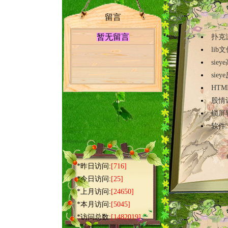
留言
暂无留言
扑克
lib
sie
sie
HT
股情
锁屏
软件
*昨日访问:
[716]
*今日访问:
[25]
*上月访问:
[24650]
*本月访问:
[5045]
*访问总数:
[1482019]