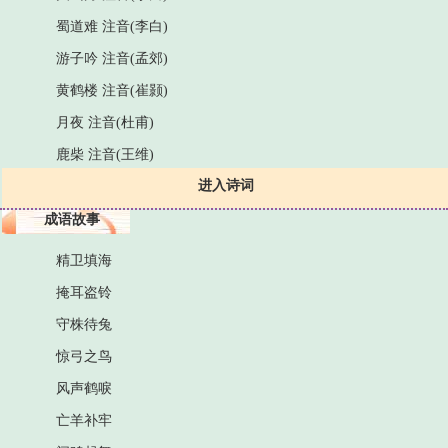
蜀道难 注音(李白)
游子吟 注音(孟郊)
黄鹤楼 注音(崔颢)
月夜 注音(杜甫)
鹿柴 注音(王维)
进入诗词
成语故事
精卫填海
掩耳盗铃
守株待兔
惊弓之鸟
风声鹤唳
亡羊补牢