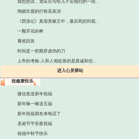
我也想说，龙应台写给儿子安德烈的一段...
绚丽壮观的打铁花表演
《西游记》真假美猴王中，最后死的到底...
一颗开花的树
蓦然回首
时间是一把戳穿虚伪的刀
上帝的考验-人和人相处靠的是真诚和信...
进入心灵驿站
祝健康快乐
微信发送新年祝福
新年咻一咻送五福
新年祝福朋友来电话了
圣诞节平安夜祝福
祝福中秋节快乐