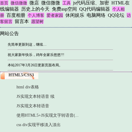
微店
微信微微
js代码压缩、加密
HTML在
首页
微信微微
工具
线编辑器
历史上的今天
免费asp空间
QQ代码编辑器
个人相
百度相册
休闲娱乐
电脑网络
QQ论坛
册
个人博客
爱者家园
访
留言本
客留言
愿望树
网站公告
先简单更新到这，继续…
祝大家新年快乐，鸡年全家乐悠悠!!!
本站2017年3月26日更新页面布局。
HTML5/CSS3
html div表格
JS实现文本转语音 续
JS实现文本转语音
使用HTML5+JS实现文字转语音(...
css div实现平移淡入淡出