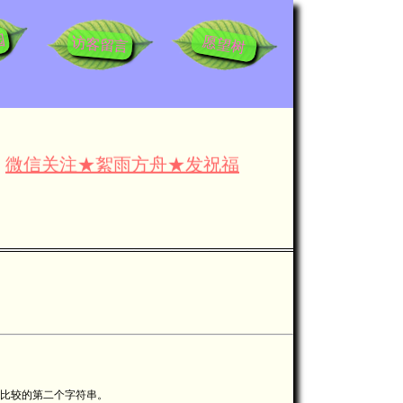
园
愿望树
访客留言
微信关注★絮雨方舟★发祝福
节日过后，您
被比较的第二个字符串。